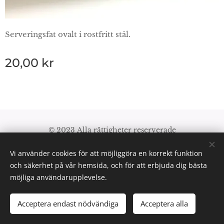
Serveringsfat ovalt i rostfritt stål.
20,00
kr
© 2023 Alla rättigheter reserverade
Villkor och föreskrifter
|
Integritetspolicy
Vi använder cookies för att möjliggöra en korrekt funktion
Cookies
och säkerhet på vår hemsida, och för att erbjuda dig bästa
möjliga användarupplevelse.
Acceptera endast nödvändiga
Acceptera alla
LÄGG I KUNDVAGNEN