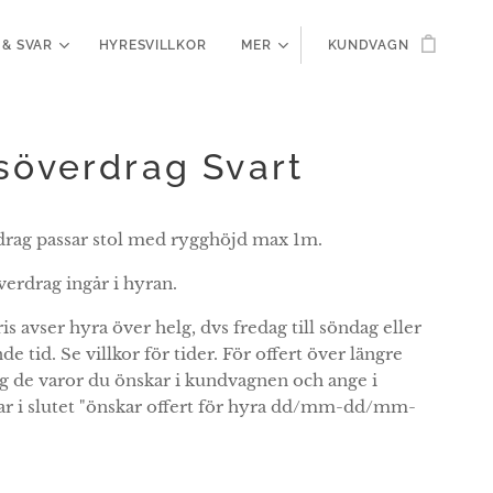
 & SVAR
HYRESVILLKOR
MER
KUNDVAGN
söverdrag Svart
drag passar stol med rygghöjd max 1m.
verdrag ingår i hyran.
is avser hyra över helg, dvs fredag till söndag eller
e tid. Se villkor för tider. För offert över längre
gg de varor du önskar i kundvagnen och ange i
 i slutet "önskar offert för hyra dd/mm-dd/mm-