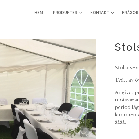
HEM
PRODUKTER
KONTAKT
FRÅGOR
Stol
Stolsöver
Tvätt av ö
Angivet pr
motsvarand
period lä
kommentar
åååå.